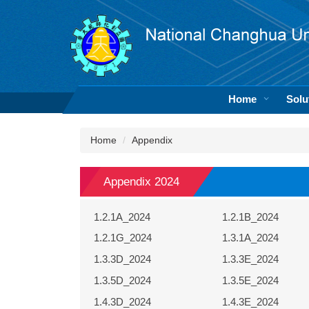
Jump
to
the
main
content
block
Home
Solu
Home
Appendix
Appendix 2024
1.2.1A_2024
1.2.1B_2024
1.2.1G_2024
1.3.1A_2024
1.3.3D_2024
1.3.3E_2024
1.3.5D_2024
1.3.5E_2024
1.4.3D_2024
1.4.3E_2024